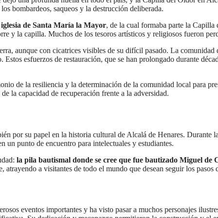
 a los bombardeos, saqueos y la destrucción deliberada.
a iglesia de Santa María la Mayor
, de la cual formaba parte la Capilla
torre y la capilla. Muchos de los tesoros artísticos y religiosos fueron p
uerra, aunque con cicatrices visibles de su difícil pasado. La comunidad 
cto. Estos esfuerzos de restauración, que se han prolongado durante déca
monio de la resiliencia y la determinación de la comunidad local para pr
de la capacidad de recuperación frente a la adversidad.
ién por su papel en la historia cultural de Alcalá de Henares. Durante 
 en un punto de encuentro para intelectuales y estudiantes.
iudad:
la pila bautismal donde se cree que fue bautizado Miguel de 
e, atrayendo a visitantes de todo el mundo que desean seguir los pasos d
merosos eventos importantes y ha visto pasar a muchos personajes ilustre