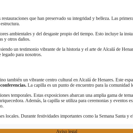
sas restauraciones que han preservado su integridad y belleza. Las prime
 estructura.
res ambientales y del desgaste propio del tiempo. Esto incluye la inst
as y otros daños.
 siendo un testimonio vibrante de la historia y el arte de Alcalá de Hen
e legado para nosotros.
ino también un vibrante centro cultural en Alcalá de Henares. Este espa
 conferencias.
La capilla es un punto de encuentro para la comunidad loca
nes temporales. Estas exposiciones abarcan una amplia gama de temas, des
nriquecedora. Además, la capilla se utiliza para ceremonias y eventos es
o.
es locales. Durante festividades importantes como la Semana Santa y el 
Aviso legal