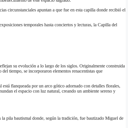
 embellecimiento de este espacio sagrado.
ias circunstanciales apuntan a que fue en esta capilla donde recibió el
exposiciones temporales hasta conciertos y lecturas, la Capilla del
eflejan su evolución a lo largo de los siglos. Originalmente construida
go del tiempo, se incorporaron elementos renacentistas que
l está flanqueada por un arco gótico adornado con detalles florales,
 inundan el espacio con luz natural, creando un ambiente sereno y
s la pila bautismal donde, según la tradición, fue bautizado Miguel de