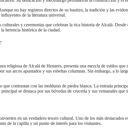
ignificativa. Su dedicación y mecenazgo permitieron la construcción y el
unque no hay registros directos de su bautizo, la tradición y las evidenc
nfluyentes de la literatura universal.
s culturales y ceremonias que celebran la rica historia de Alcalá. Desde 
la herencia histórica de la ciudad.
r
ura religiosa de Alcalá de Henares, presenta una mezcla de estilos que r
o por sus arcos apuntados y sus esbeltas columnas. Sin embargo, a lo lar
llo que contrastan con las molduras de piedra blanca. La entrada principa
e principal se destaca por sus bóvedas de crucería y sus ventanales que
convierten en un verdadero tesoro cultural. Uno de los más destacados e
nio de la capilla y un punto de interés para los visitantes.