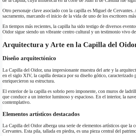
de la capilla, cuya influencia en la corte de Juan II de Castilla fue s
Otro personaje clave asociado con la capilla es Miguel de Cervantes. A
sacramento, marcando el inicio de la vida de uno de los escritores más i
En tiempos más recientes, la capilla ha sido testigo de diversos evento
Oidor sigue siendo un vibrante centro cultural y un testimonio vivo de 
Arquitectura y Arte en la Capilla del Oido
Diseño arquitectónico
La Capilla del Oidor, una impresionante muestra del arte y la arquitect
en el siglo XIV, la capilla destaca por su diseño gótico, caracterizad
enriquecieron su estructura.
El exterior de la capilla es sobrio pero imponente, con muros de ladri
que conduce a un interior luminoso y espacioso. En el interior, la nav
contemplativo.
Elementos artísticos destacados
La Capilla del Oidor alberga una serie de elementos artísticos que la 
Cervantes. Esta pila, tallada en piedra, es una pieza central del patrimo