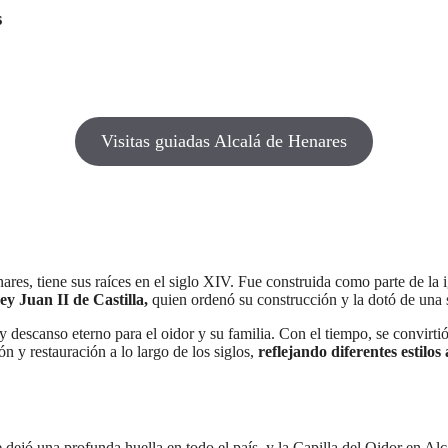
s
Visitas guiadas Alcalá de Henares
ares, tiene sus raíces en el siglo XIV. Fue construida como parte de la 
y Juan II de Castilla,
quien ordenó su construcción y la dotó de una se
 descanso eterno para el oidor y su familia. Con el tiempo, se convirtió
ón y restauración a lo largo de los siglos,
reflejando diferentes estilos
ejó una profunda huella en todo el país, y la Capilla del Oidor en Al