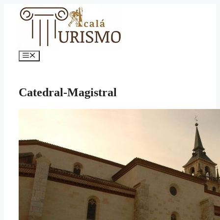
Saltar
al
contenido
Menú
Catedral-Magistral