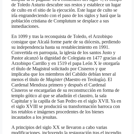
de Toledo Asturio descubre sus restos y establece un lugar
de culto en el sitio de la ejecución. Este lugar de culto se
iría engrandeciendo con el paso de los siglos y hará que la
población cristiana de Complutum se desplace a sus
inmediaciones.
En 1099 y tras la reconquista de Toledo, el Arzobispo
consigue que Alcalá forme parte de su diócesis, perdiendo
su independencia hasta su restablecimiento en 1991.
Convertida en parroquia, la iglesia de los santos Justo y
Pastor alcanzó la dignidad de Colegiata en 1477 gracias al
Arzobispo Carrillo y en 1519 el papa León X le otorgaría
el título de Magistral solicitado por Cisneros y que
implicaba que los miembros del Cabildo debían tener al
menos el título de
Magister
(Maestro en Teología). El
Cardenal Mendoza primero y después el Cardenal
Cisneros se encargarían de su reconstrucción en forma de
templo gótico al que se añadirán el claustro, la sala
Capitular y la capilla de San Pedro en el siglo XVII. Ya en
el siglo XVIII se producirá su transformación barroca con
los retablos e imágenes procedentes de los bienes
incautados a los jesuitas.
A principios del siglo XX se llevaron a cabo varias
modificaciones, incluyendo la restauración tras el incendio