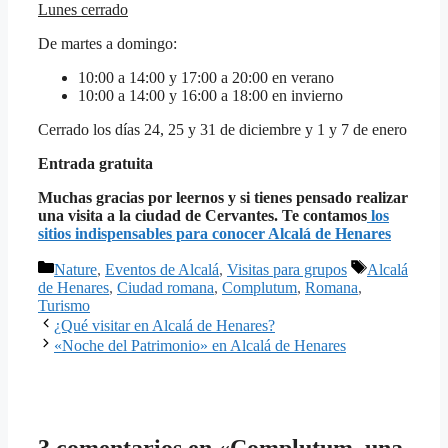
Lunes cerrado
De martes a domingo:
10:00 a 14:00 y 17:00 a 20:00 en verano
10:00 a 14:00 y 16:00 a 18:00 en invierno
Cerrado los días 24, 25 y 31 de diciembre y 1 y 7 de enero
Entrada gratuita
Muchas gracias por leernos y si tienes pensado realizar
una visita a la ciudad de Cervantes. Te contamos
los
sitios indispensables para conocer Alcalá de Henares
Categorías
Etiquetas
Nature
,
Eventos de Alcalá
,
Visitas para grupos
Alcalá
de Henares
,
Ciudad romana
,
Complutum
,
Romana
,
Turismo
¿Qué visitar en Alcalá de Henares?
«Noche del Patrimonio» en Alcalá de Henares
3 comentarios en «Complutum, una